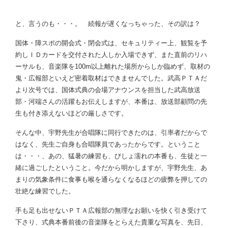
と、言うのも・・・。 続報が遅くなっちゃった、その訳は？
国体・障スポの開会式・閉会式は、セキュリティー上、観覧を予
約しＩＤカードを交付された人しか入場できず、また直前のリハ
ーサルも、音楽隊を
100m
以上離れた場所からしか臨めず、取材の
鬼・広報部といえど密着取材はできませんでした。武高ＰＴＡだ
より次号では、国体式典の会場アナウンスを担当した武高放送
部・河端さんの活躍もお伝えしますが、本番は、放送部顧問の先
生も付き添えないほどの厳しさです。
そんな中、宇野先生が合唱隊に同行できたのは、引率者だからで
はなく、先生ご自身も合唱隊員であったからです。ということ
は・・・、あの、猛暑の練習も、びしょ濡れの本番も、生徒と一
緒に過ごしたということ。今だから明かしますが、宇野先生、あ
まりの気象条件に食事も喉を通らなくなるほどの疲弊を押しての
壮絶な練習でした。
手も足も出せないＰＴＡ広報部の無理なお願いを快く引き受けて
下さり、式典本番前後の音楽隊をとらえた貴重な写真を、先日、