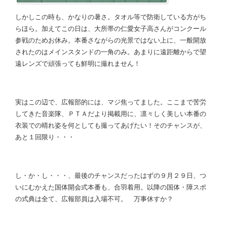
しかしこの時も、かなりの暑さ。タオル等で防衛している方がち
らほら。加えてこの日は、大所帯の仁愛女子高さんがコンクール
参戦のためお休み。本番さながらの光景ではない上に、一般開放
されたのはメインスタンドの一角のみ。あまりに遠距離からで望
遠レンズで頑張っても鮮明に撮れません！
実はこの辺で、広報部的には、マジ焦ってました。ここまで苦労
してきた音楽隊、ＰＴＡだより掲載用に、凛々しく美しい本番の
衣装での晴れ姿を何としても撮ってあげたい！そのチャンスが、
あと
１
回限り・・・
し・か・し・・・、最後のチャンスだったはずの９月２９日、つ
いにむかえた国体開会式本番も、合羽着用。以降の国体・障スポ
の式典は全て、広報部員は入場不可。 万事休すか？