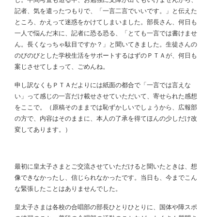
記者、気を遣ったつもりで、「一言二言でいいです。」と伝えた
ところ、かえって迷惑をかけてしまいました。部長さん、何日も
一人で悩んだ末に、記者に恐る恐る、「とても一言では書けませ
ん。長くなっちゃ駄目ですか？」と聞いてきました。生徒さんの
のびのびとした学校生活をサポートするはずのＰＴＡが、何日も
案じさせてしまって、ごめんね。
申し訳なくもＰＴＡだよりには紙面の都合で「一言では言えな
い」って感じの一言だけ載せさせていただいて、寄せられた感想
をここで。（原稿そのままでは恥ずかしいでしょうから、広報部
の方で、内容はそのままに、本人の了承を得てほんの少しだけ改
変してあります。）
最初に皇太子さまとご交流させていただけると聞いたときは、想
像できなかったし、信じられなかったです。当日も、今までこん
な緊張したことはありませんでした。
皇太子さまは各校の合唱部の部長ひとりひとりに、国体や障スポ