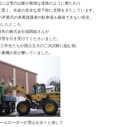
前には雪の山脈が複雑な迷路のように横たわり
て悪く、生徒の安全な登下校に支障をきたしています。
日の卒業式の来賓保護者の駐車場も確保できない状況。
議したところ、
務先の株式会社福岡組さんが
排雪を引き受けてくださいました。
。三年生たちが国公立大の二次試験に臨む朝、
い重機の音が響いていました。
イールローダーが雪山を次々と崩して