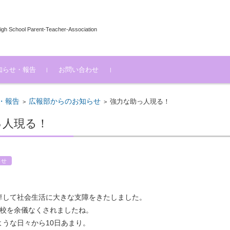
igh School Parent-Teacher-Association
知らせ・報告
お問い合わせ
部からのお知らせ
部からのお知らせ
部からのお知らせ
研修部からのお知らせ
部からのお知らせ
Ｐ連・全国Ｐ連関連
他
・報告
広報部からのお知らせ
強力な助っ人現る！
>
>
っ人現る！
らせ
。
痺して社会生活に大きな支障をきたしました。
休校を余儀なくされましたね。
ような日々から10日あまり。