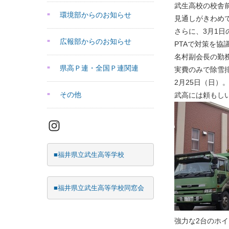
武生高校の校舎
環境部からのお知らせ
見通しがきわめ
さらに、3月1
広報部からのお知らせ
PTAで対策を協
名村副会長の勤
県高Ｐ連・全国Ｐ連関連
実費のみで除雪
2月25日（日）
その他
武高には頼もし
Instagram
■福井県立武生高等学校
■福井県立武生高等学校同窓会
強力な2台のホ