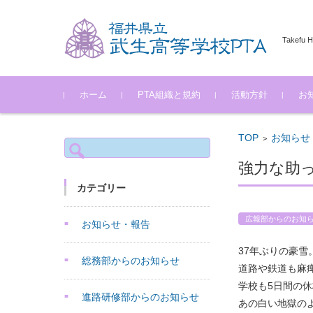
Takefu H
コンテンツに移動
ホーム
PTA組織と規約
活動方針
お
役員
規約
会長
各部会活動方針
総務部会
進路研修部会
環境部会
広報部会
総務
進路
環境
進路
広報
県高
その
TOP
お知らせ
>
検
索:
強力な助
カテゴリー
広報部からのお知
お知らせ・報告
37年ぶりの豪雪
総務部からのお知らせ
道路や鉄道も麻
学校も5日間の
進路研修部からのお知らせ
あの白い地獄の