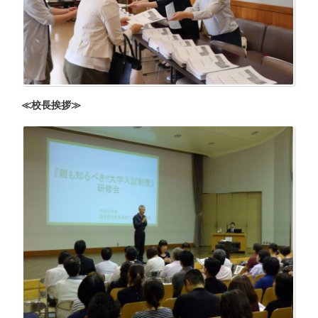
≪校長挨拶≫