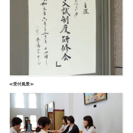
≪受付風景≫