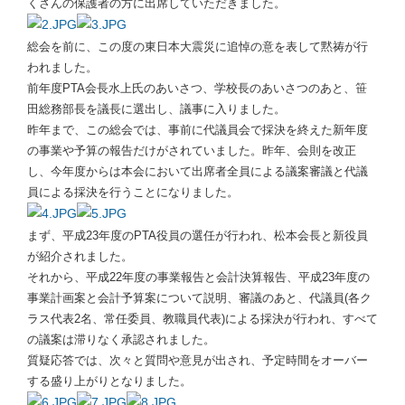
くさんの保護者の方に出席していただきました。
総会を前に、この度の東日本大震災に追悼の意を表して黙祷が行
われました。
前年度PTA会長水上氏のあいさつ、学校長のあいさつのあと、笹
田総務部長を議長に選出し、議事に入りました。
昨年まで、この総会では、事前に代議員会で採決を終えた新年度
の事業や予算の報告だけがされていました。昨年、会則を改正
し、今年度からは本会において出席者全員による議案審議と代議
員による採決を行うことになりました。
まず、平成23年度のPTA役員の選任が行われ、松本会長と新役員
が紹介されました。
それから、平成22年度の事業報告と会計決算報告、平成23年度の
事業計画案と会計予算案について説明、審議のあと、代議員(各ク
ラス代表2名、常任委員、教職員代表)による採決が行われ、すべて
の議案は滞りなく承認されました。
質疑応答では、次々と質問や意見が出され、予定時間をオーバー
する盛り上がりとなりました。